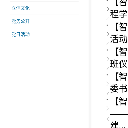
【智
立信文化
程学
党务公开
【智
党日活动
活动
【智
班仪
【智
委书
【智
——
建...