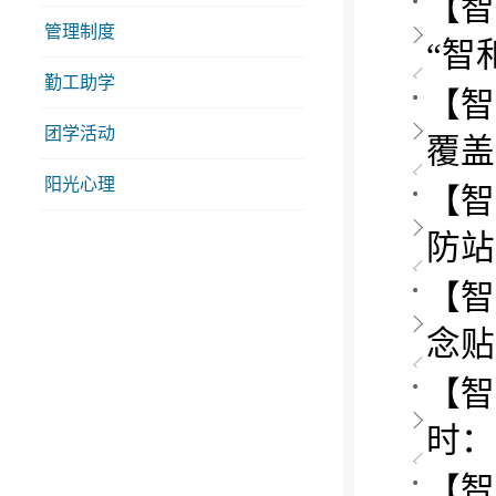
【智
管理制度
“智
勤工助学
【智
团学活动
覆盖
阳光心理
【智
防站
【智
念贴
【智
时：
【智