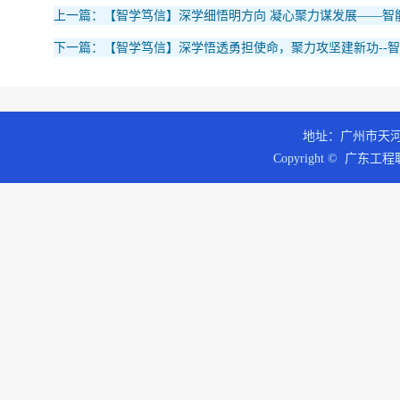
上一篇：【智学笃信】深学细悟明方向 凝心聚力谋发展——智
下一篇：【智学笃信】深学悟透勇担使命，聚力攻坚建新功--
地址：广州市天河区
Copyright © 广