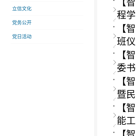
【智
立信文化
程学
党务公开
【智
党日活动
班仪
【智
委书
【智
暨民
【智
能工
【智