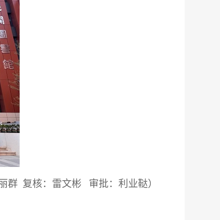
徐丽群 复核：雷文彬 审批：利业鞑）