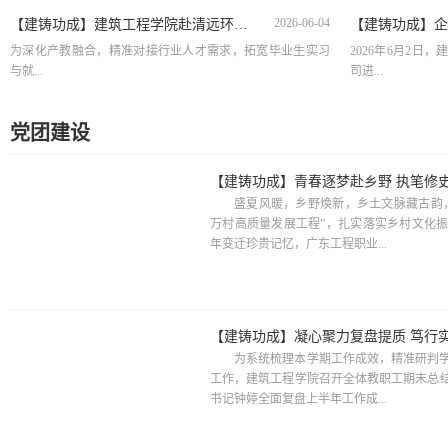
2026-06-04
【建铸功成】建筑工程学院赴清远环保企...
为深化产教融合，精准对接行业人才需求，拓宽毕业生实习
2026年6月2
与就...
司进...
党团建设
盛夏风暖，乡野焕新，乡土文脉藏古韵
万村高质量发展工程”，扎实落实乡村文化
年变迁珍贵记忆，广东工程职业...
为系统梳理本学期工作成效，精准研判
工作，建筑工程学院召开全体教职工期末总
书记钟婷全面复盘上半年工作成...