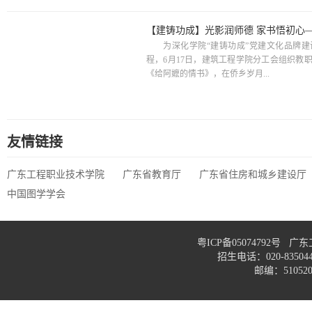
为深化学院“建铸功成”党建文化品牌建
程，6月17日，建筑工程学院分工会组织教
《给阿嬷的情书》，在侨乡岁月...
友情链接
广东工程职业技术学院
广东省教育厅
广东省住房和城乡建设厅
中国图学学会
粤ICP备05074792号
招生电话：020-83
邮编：51052