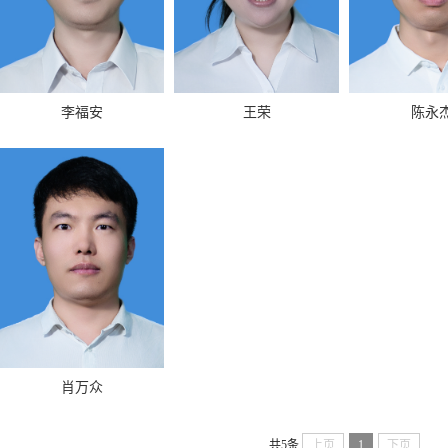
李福安
王荣
陈永
肖万众
共5条
上页
1
下页