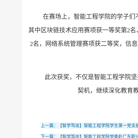
在赛场上，智能工程学院的学子们
其中区块链技术应用赛项获一等奖第2名
2名，网络系统管理赛项获二等奖，信
此次获奖，不仅是智能工程学院坚
契机，继续深化教育
上一篇：【智学笃信】智能工程学院学生第一党支
下一篇：【智学笃信】智能工程学院党委赴广东职业