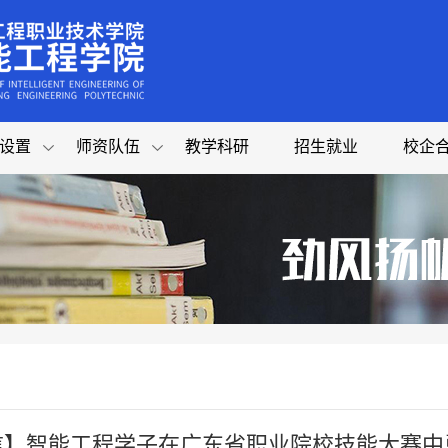
设置
师资队伍
教学科研
招生就业
校企
信】智能工程学子在广东省职业院校技能大赛中