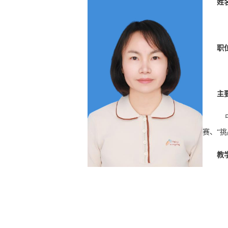
姓
职
主
赛、“
教