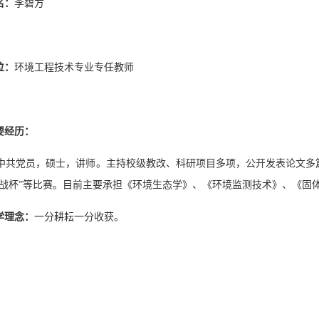
名：
李碧方
位：
环境工程技术专业专任教师
要经历：
中共党员，硕士，讲师。主持校级教改、科研项目多项，公开发表论文多
挑战杯”等比赛。目前主要承担《环境生态学》、《环境监测技术》、《固
学理念：
一分耕耘一分收获。