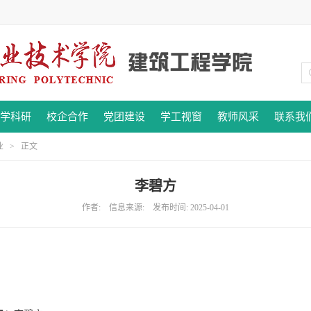
学科研
校企合作
党团建设
学工视窗
教师风采
联系我
业
> 正文
李碧方
作者: 信息来源: 发布时间: 2025-04-01