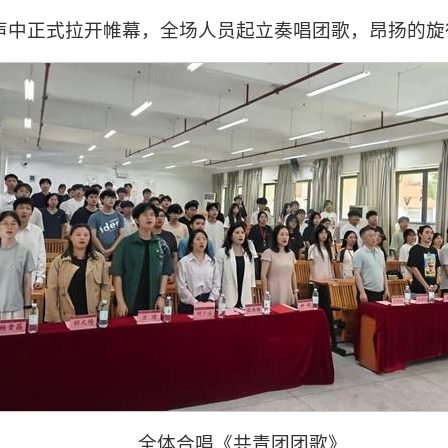
声中正式拉开帷幕，全场人员起立奏唱团歌，昂扬的旋
全体合唱《共青团团歌》