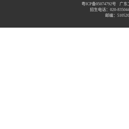
粤ICP备05074792号
招生电话：020-83
邮编：51052