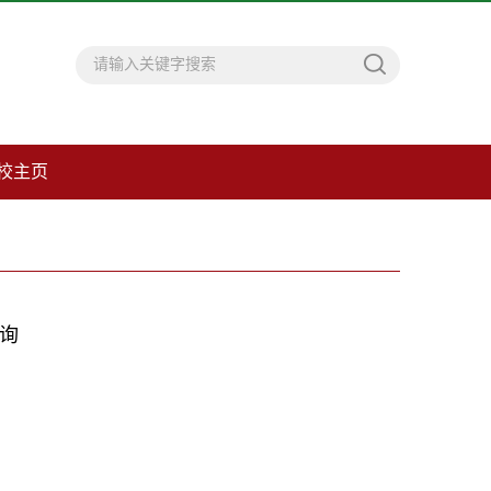
校主页
询