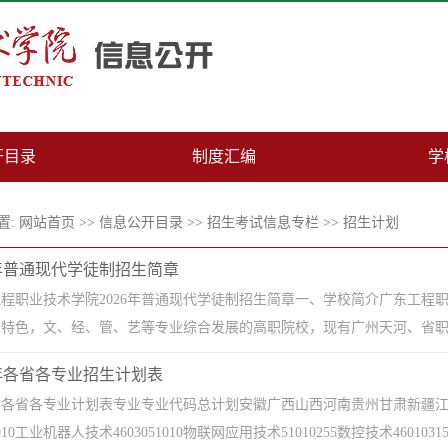
开目录
制度汇编
学
置:
网站首页
>>
信息公开目录
>>
招生考试信息专栏
>>
招生计划
6年普通现代学徒制招生简章
程职业技术学院2026年普通现代学徒制招生简章一、学校简介广东工程职
特色，文、经、管、艺等专业综合发展的高职院校，现有广州天河、省职教城(
5年各省各专业招生计划表
5年各省各专业计划表专业专业代码总计划安徽广西山西河南贵州甘肃新疆江西河北33
01010工业机器人技术4603051010物联网应用技术51010255数控技术46010