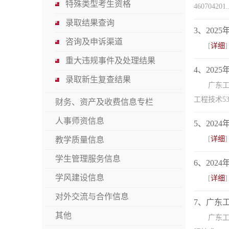
特殊类型考生资格
460704201..
录取结果查询
3、202
咨询及申诉渠道
[
详细
]
重大违规事件及处理结果
4、202
录取新生复查结果
广东工
工程技术53
财务、资产及收费信息专栏
人事师资信息
5、202
[
详细
]
教学质量信息
学生管理服务信息
6、202
学风建设信息
[
详细
]
对外交流与合作信息
7、广东
其他
广东工