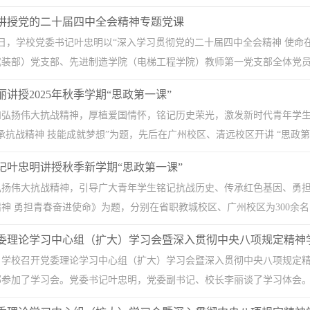
讲授党的二十届四中全会精神专题党课
2月8日，学校党委书记叶忠明以“深入学习贯彻党的二十届四中全会精神 使
装部）党支部、先进制造学院（电梯工程学院）教师第一党支部全体党员讲
丽讲授2025年秋季学期“思政第一课”
弘扬伟大抗战精神，厚植爱国情怀，铭记历史荣光，激发新时代青年学生的奋
抗战精神 技能成就梦想”为题，先后在广州校区、清远校区开讲 “思政第一课”。2
记叶忠明讲授秋季新学期“思政第一课”
扬伟大抗战精神，引导广大青年学生铭记抗战历史、传承红色基因、勇担时
神 勇担青春奋进使命》为题，分别在省职教城校区、广州校区为300余名师
党委理论学习中心组（扩大）学习会暨深入贯彻中央八项规定精神
午，学校召开党委理论学习中心组（扩大）学习会暨深入贯彻中央八项规定
参加了学习会。党委书记叶忠明，党委副书记、校长李丽谈了学习体会。党