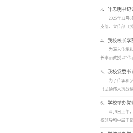
3、叶忠明书记
2025年1
支部、宣传部（武
4、我校校长李
为深入传承和
长李丽教授以“传承
5、我校党委书
为了传承和弘
《弘扬伟大抗战精
6、学校举办
4月9日上
校领导和中层干部