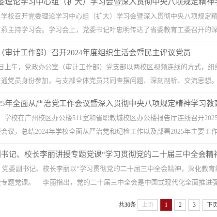
党委理论学习中心组（扩大）学习会暨深入贯彻中央八项规定精神
午，学校召开党委理论学习中心组（扩大）学习会暨深入贯彻中央八项规定
燕主持学习会。学习会上，党委书记叶忠明传达了省委教育工委召开的深入
（审计工作部）召开2024年度组织生活会暨民主评议党员
月24日上午，党政办公室（审计工作部）党支部以两校区视频连线的方式，组
通党员身份参加，与支部全体党员共同查摆问题、深刻剖析、交流思想。会
025年全面从严治党工作会议暨深入贯彻中央八项规定精神学习教育
午，学校在广州校区办公楼511室和省职教城校区办公楼报告厅连线召开2
会议，总结2024年学校全面从严治党和纪检工作以及部署2025年主要工作
副书记、校长李丽讲授专题党课“学习贯彻党的二十届三中全会精神，
，党委副书记、校长李丽以“学习贯彻党的二十届三中全会精神，深化教育
专题党课。 李丽指出，党的二十届三中全会是中国式现代化全面推进强国
共30条
上页
1
2
3
下