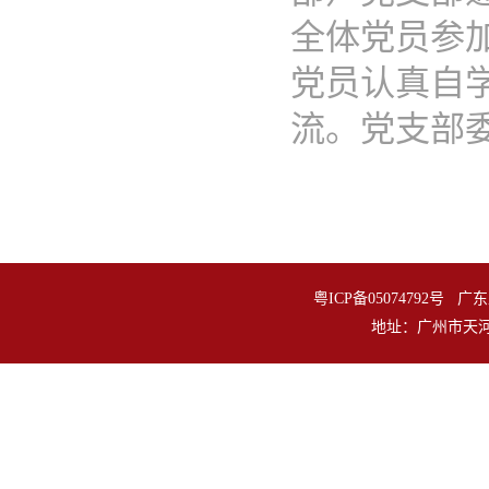
全体党员参
党员认真自
流。党支部委员
粤ICP备05074792
地址：广州市天河区