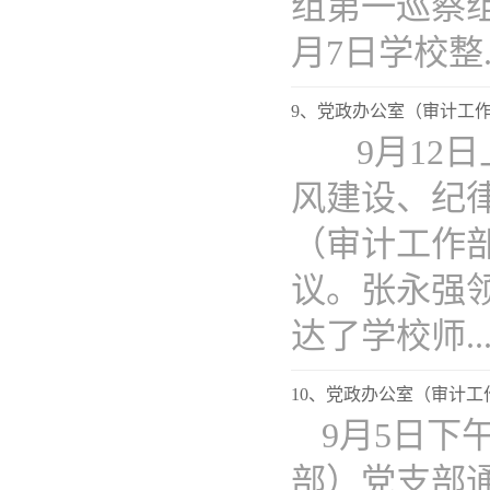
组第一巡察
月7日学校整..
9、党政办公室（审计工
9月12
风建设、纪
（审计工作
议。张永强
达了学校师...
10、党政办公室（审计
9月5日
部）党支部