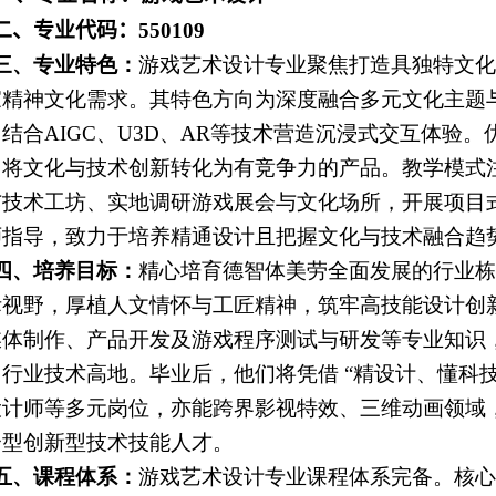
二、专业代码：
550109
三、专业特色：
游戏艺术设计专业聚焦打造具独特文化
家精神文化需求。其特色方向为深度融合多元文化主题
，结合
AIGC
、
U3D
、
AR
等技术营造沉浸式交互体验。
，将文化与技术创新转化为有竞争力的产品。教学模式
与技术工坊、实地调研游戏展会与文化场所，开展项目
师指导，致力于培养精通设计且把握文化与技术融合趋
四、培养目标：
精心培育德智体美劳全面发展的行业栋
际视野，厚植人文情怀与工匠精神，筑牢高技能设计创
媒体制作、产品开发及游戏程序测试与研发等专业知识
占行业技术高地。毕业后，他们将凭借
“精设计、懂科
设计师等多元岗位，亦能跨界影视特效、三维动画领域
合型创新型技术技能人才。
五、
课程体系：
游戏艺术设计专业课程体系完备。核心