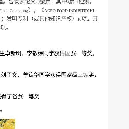
程。曾发表论文
余篇，其中
篇
检索，
20
4
EI
》，《
 Cloud Computing
AGRO FOOD INDUSTRY HI-
，；发明专利（或其他知识产权）
项。其
10
项。
5
生卓新明、李敏婷同学获得国赛一等奖，
、刘子文、曾钦华同学获得国家级三等奖，
获得了省赛一等奖
。