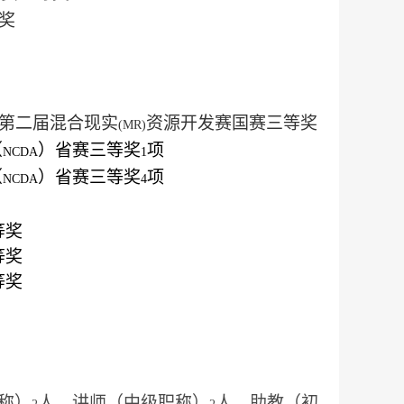
奖
第二届混合现实
资源开发赛国赛三等奖
(MR)
（
）省赛三等奖
项
NCDA
1
（
）省赛三等奖
项
NCDA
4
等奖
等奖
等奖
称）
人，讲师（中级职称）
人，助教（初