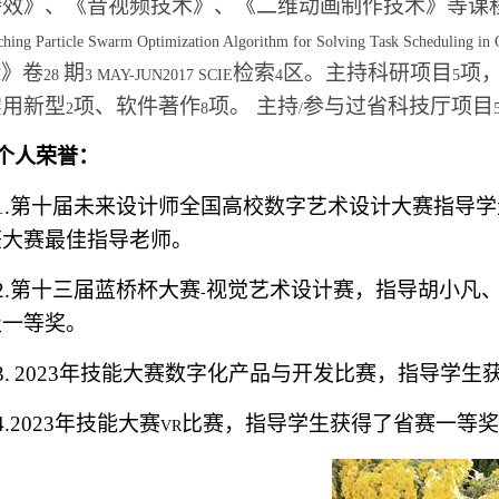
特效》、《音视频技术》、《二维动画制作技术》等课
ching Particle Swarm Optimization Algorithm for Solving Task Scheduling in
》卷
期
检索
区。主持科研项目
项
H
28
3 MAY-JUN2017 SCIE
4
5
实用新型
项、软件著作
项。 主持
参与过省科技厅项目
2
8
/
个人荣誉：
1.
第十届未来设计师全国高校数字艺术设计大赛指导学
获大赛最佳指导老师。
2.
第十三届蓝桥杯大赛
视觉艺术设计赛，指导胡小凡
-
级一等奖。
3.
2023
年技能大赛数字化产品与开发比赛，指导学生
4.2023
年技能大赛
比赛，指导学生获得了省赛一等奖
VR