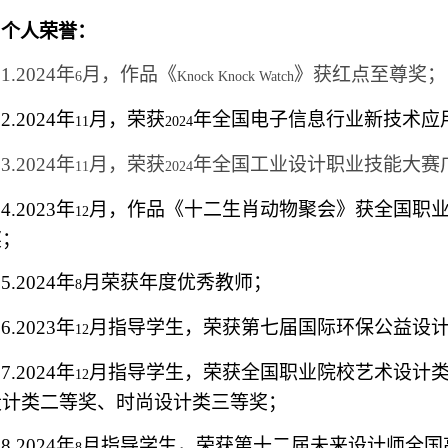
个人荣誉：
1.2024
年
月，作品《
》获红点至尊奖；
6
Knock Knock Watch
2.2024
年
月，荣获
年全国电子信息行业新技术应
11
2024
3.2024
年
月，荣获
年全国工业设计职业技能大赛
11
2024
4.2023
年
月，作品《十二生肖动物聚会》获全国职
12
奖；
5.2024
年
月荣获年度优秀教师；
8
6.2023
年
月指导学生，荣获第七届国际环保公益设
12
7.2024
年
月指导学生，荣获全国职业院校艺术设计
12
设计类二等奖、时尚设计类三等奖；
8.2024
年
月指导学生，荣获第十二届未来设计师全国
8