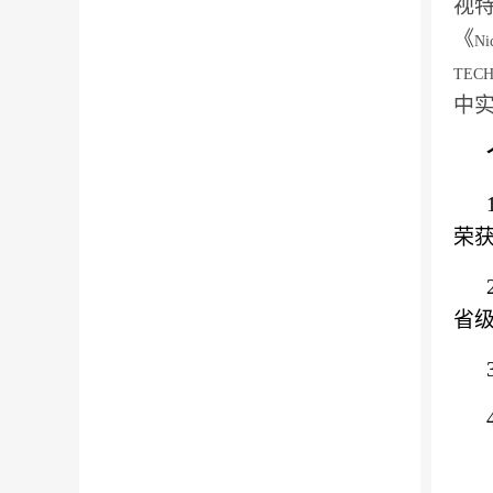
视
《
Ni
TEC
中
荣
省