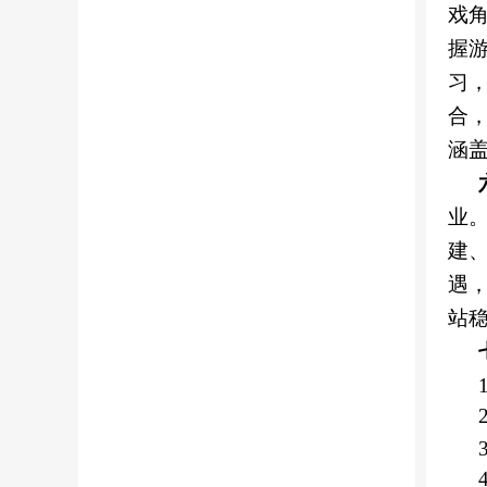
戏
握
习
合
涵
业
建
遇
站
1
2
4