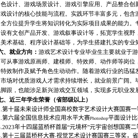
角色设计、游戏场景设计、游戏引擎应用、产品整合创
游戏设计的核心技能与流程。实践环节丰富多元，包含
，全方位提升学生将知识转化为实际项目成果的能力。
，设有文创产品开发、游戏叙事设计等，拓宽学生视野
盖美术基础、程序设计基础等，为学生搭建扎实的专业
六、就业方向：
游戏艺术设计专业毕业生主要就业于游
。可从事游戏原画师、建模师、特效师、动作师等岗位
、特效制作及赋予角色生动动作。随着游戏行业的迅猛
，市场对优质游戏人才需求持续增长，就业前景广阔。
稳脚跟，也能涉足新兴游戏交互领域，实现多元职业发
七、近三年学生荣誉（省部级以上）
.
第十届未来设计师全国高校数字艺术设计大赛国赛一
.
第六届全国信息技术应用水平大赛
平面设计比
Photoshop
3.2023
年十四届蓝桥杯首届“元境杯”元宇宙创想国赛二
.
第十三届蓝桥杯大赛
视觉艺术设计赛国赛三等奖，
-