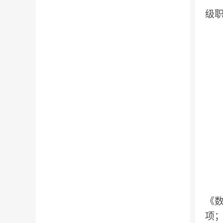
级
《
项