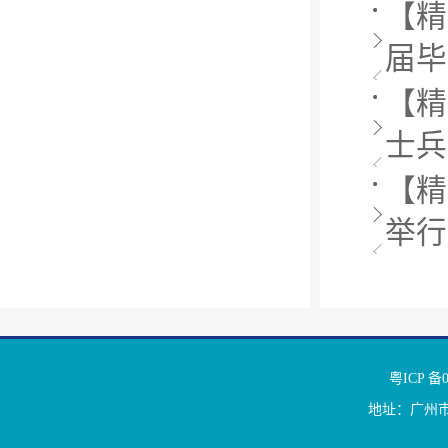
【精
届毕
【精
士兵
【精
举行
粤ICP 
地址：广州市天