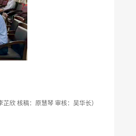
李芷欣 核稿：原慧琴 审核：吴华长）