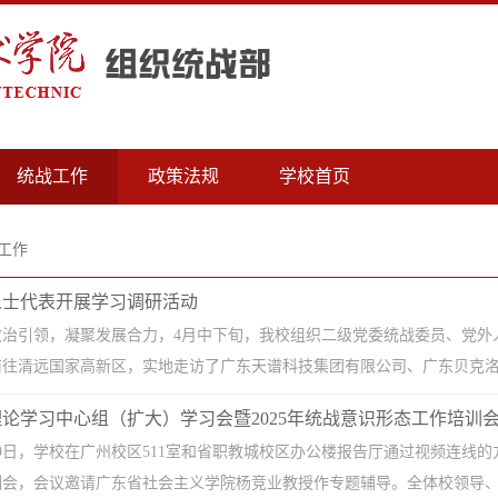
统战工作
政策法规
学校首页
工作
人士代表开展学习调研活动
治引领，凝聚发展合力，4月中下旬，我校组织二级党委统战委员、党外人
往清远国家高新区，实地走访了广东天谱科技集团有限公司、广东贝克洛门
论学习中心组（扩大）学习会暨2025年统战意识形态工作培训
1月19日，学校在广州校区511室和省职教城校区办公楼报告厅通过视频连线
会，会议邀请广东省社会主义学院杨竞业教授作专题辅导。全体校领导、中