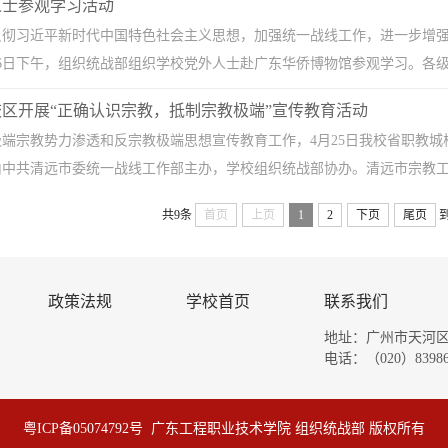
人士参观学习活动
贯彻习近平新时代中国特色社会主义思想，加强统一战线工作，进一步增
26日下午，组织统战部组织学校党外人士赴广东华侨博物馆参观学习。各级党
区开展“正确认识宗教，抵制宗教极端”宣传教育活动
端宗教势力渗透和反宗教极端思想宣传教育工作，4月25日我校省职教城
中共清远市委统一战线工作部主办，学校组织统战部协办。清远市宗教工作
共9条
首页
上页
1
2
下页
尾页
政策法规
学校首页
联系我们
地址：广州市天河区
电话：（020）83986
粤ICP备05074792号 广东工程职业技术学院 组织统战部 版权所有