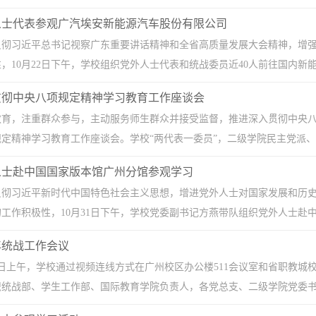
人士代表参观广汽埃安新能源汽车股份有限公司
贯彻习近平总书记视察广东重要讲话精神和全省高质量发展大会精神，增
，10月22日下午，学校组织党外人士代表和统战委员近40人前往国内新能源
贯彻中央八项规定精神学习教育工作座谈会
教育，注重群众参与，主动服务师生群众并接受监督，推进深入贯彻中央八
定精神学习教育工作座谈会。学校“两代表一委员”，二级学院民主党派、党
人士赴中国国家版本馆广州分馆参观学习
贯彻习近平新时代中国特色社会主义思想，增进党外人士对国家发展和历
工作积极性，10月31日下午，学校党委副书记方燕带队组织党外人士赴中国
4年统战工作会议
月13日上午，学校通过视频连线方式在广州校区办公楼511会议室和省职教城
统战部、学生工作部、国际教育学院负责人，各党总支、二级学院党委书记