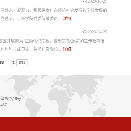
2023-10-27
强党外人士凝聚力，积极投身广东经济社会发展和学校发展的
总支、二级学院党委统战委员...[
详细
]
2023-04-25
校区开展题为“正确认识宗教，抵制宗教极端”的宣传教育活
科科长成卫雄、钟旭仁及我校...[
详细
]
到第
页
跳转
渔兴路18号
467