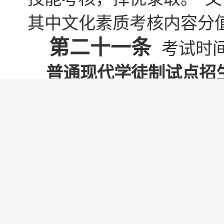
其中文化素质考核内容分值
第
二
十一
条
考试时
普通现代学徒制试点招
202
5
年
5月
17
日进行，
第二十
二
条
文
学校
招生网站上公示考生
第
七
章
录取规则
第二十三条
学校普通