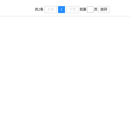
共2条
上页
1
下页
到第
页
跳转