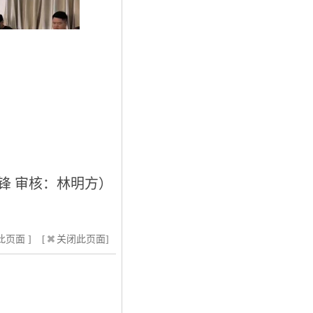
锋 审核：林明方）
页面 ]
[
关闭此页面]