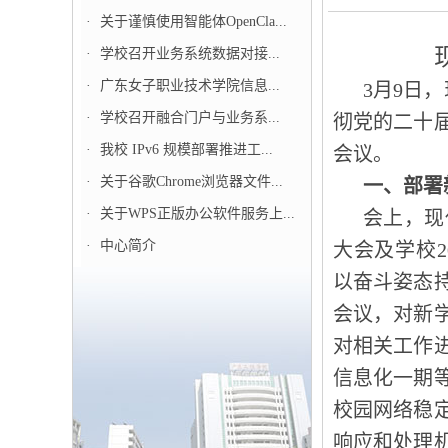
·
关于谨慎使用智能体OpenCla...
·
学校召开业务系统数据对接...
·
广东女子职业技术学院信息...
3月9日
·
学校召开融合门户与业务系...
彻党的二十
·
我校 IPv6 规模部署推进工...
会议。
·
关于谷歌Chrome浏览器文件...
一、部署
·
关于WPS正版办公软件服务上...
会上，现
·
中心简介
大会及学校
以奋斗姿态
会议，对新
对相关工作
信息化一期
校园网络稳
响应和处理