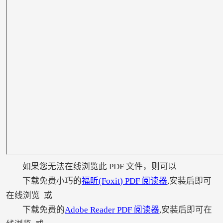
如果您无法在线浏览此 PDF 文件，则可以
下载免费小巧的
福昕(Foxit) PDF 阅读器
,安装后即可
在线浏览 或
下载免费的
Adobe Reader PDF 阅读器
,安装后即可在