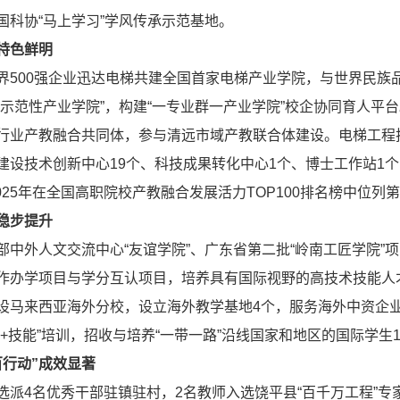
国科协“马上学习”学风传承示范基地。
特色鲜明
界500强企业迅达电梯共建全国首家电梯产业学院，与世界民族
级示范性产业学院”，构建“一专业群一产业学院”校企协同育人
行业产教融合共同体，参与清远市域产教联合体建设。电梯工程
设技术创新中心19个、科技成果转化中心1个、博士工作站1个，2
025年在全国高职院校产教融合发展活力TOP100排名榜中位列
稳步提升
部中外人文交流中心“友谊学院”、广东省第二批“岭南工匠学院
作办学项目与学分互认项目，培养具有国际视野的高技术技能人
设马来西亚海外分校，设立海外教学基地4个，服务海外中资企
文+技能”培训，招收与培养“一带一路”沿线国家和地区的国际学生
百行动”成效显著
选派4名优秀干部驻镇驻村，2名教师入选饶平县“百千万工程”