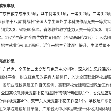
成果丰硕
广东省教学成果奖5项，其中特等奖1项，一等奖2项，二等奖2
，荣获第十八届“挑战杯”全国大学生课外学术科技作品竞赛一等奖
、铜奖2项，省级60多项。省级教师教学能力大赛一等奖5项、青
本。1名学生获评“全国优秀共青团员”（全省高职仅3名）；入选
。招生就业“进出口”两旺，近年来招生分数逐年提升，生源质量
亮点纷呈
广东首家、全国第二家高职马克思主义学院，深入推进思政课改革
融媒体平台，树立红色思政课育人新标杆，入选全国职业院校加
、省职业院校党建工作百优案例、高职院校党建和思想政治工作
、全国高校教师党支部书记“强国行”专项行动团队1个；省先进基
工作样板支部4个、双带头人党支部书记工作室1个。学校是广东
主义学院建设项目单位、广东省大中小学思政课一体化共同体项