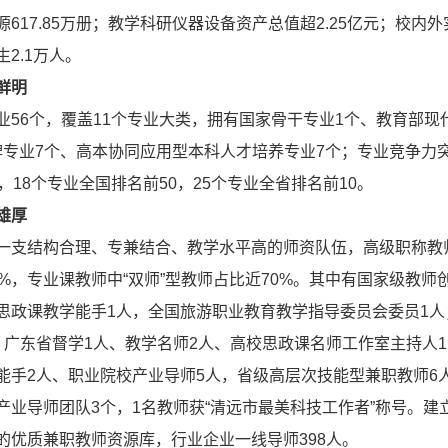
617.85万册；教学科研仪器设备资产总值超2.25亿元；校内
2.1万人。
鲜明
业56个，覆盖11个专业大类，拥有国家骨干专业1个、教育部现
品牌专业7个、高本协同应用型本科人才培养专业7个；专业竞争力
，18个专业全国排名前50，25个专业全省排名前10。
雄厚
一支结构合理、专兼结合、教学水平高的师资队伍，高级职称教
4%，专业课教师中“双师”型教师占比近70%。其中有国家级教师
思政课教学能手1人，全国旅游职业教育教学指导委员会委员1人
；广东省督学1人、教学名师2人、高校思政课名师工作室主持人1
能手2人、职业院校产业导师5人，省级高层次技能型兼职教师6
产业导师团队3个，1名教师获“清远市最美科技工作者”称号。
的优质兼职教师资源库，行业企业一线导师398人。