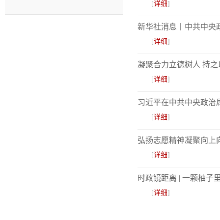
[
详细
]
新华社消息丨中共中央政
[
详细
]
凝聚合力立德树人 持之
[
详细
]
习近平在中共中央政治局
[
详细
]
弘扬志愿精神凝聚向上向
[
详细
]
时政镜距离 | 一颗柚
[
详细
]