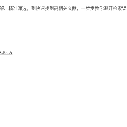
解、精准筛选，到快速找到高相关文献，一步步教你避开检索误
dpX36TA
书
6年4月2