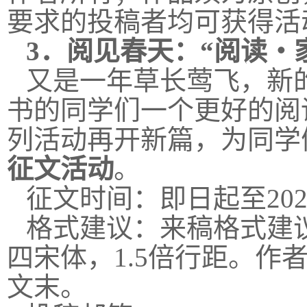
要求的投稿者均可获得活
3．
阅见春天：“阅读・
又是一年草长莺飞，新
书的同学们一个更好的阅
列活动再开新篇，为同学
征文活动
。
征文时间：即日起至202
格式建议：来稿格式建议
四宋体，1.5倍行距。作
文末。