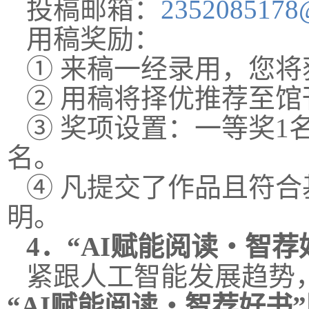
投稿邮箱：
2352085178
用稿奖励：
① 来稿一经录用，您
② 用稿将择优推荐至
③ 奖项设置：一等奖1
名。
④ 凡提交了作品且符
明。
4．
“AI赋能阅读・智
紧跟人工智能发展趋势，
“AI赋能阅读・智荐好书