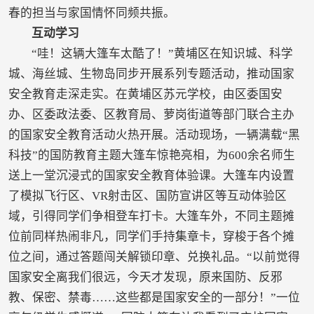
春的担当与家国情怀同频共振。
互动学习
“哇！这辆大篷车太酷了！”黄埔区在知识城、科学
城、海丝城、生物岛同步开展系列专题活动，推动国家
安全教育走深走实。在黄埔区苏元学校，由区委国安
办、区委政法委、区教育局、萝岗街道等部门联合主办
的国家安全教育活动火热开展。活动现场，一辆满载“黑
科技”的国防教育主题大篷车惊艳亮相，为600余名师生
送上一堂沉浸式的国家安全教育体验课。大篷车内设置
了模拟飞行区、VR射击区、国防宣讲区等互动体验区
域，引得同学们争相登车打卡。大篷车外，不同主题摊
位前同样热闹非凡，同学们手持集章卡，穿梭于各个摊
位之间，通过答题闯关解锁印章、兑换礼品。“以前觉得
国家安全离我们很远，今天才发现，原来国防、反邪
教、保密、禁毒……这些都是国家安全的一部分！”一位