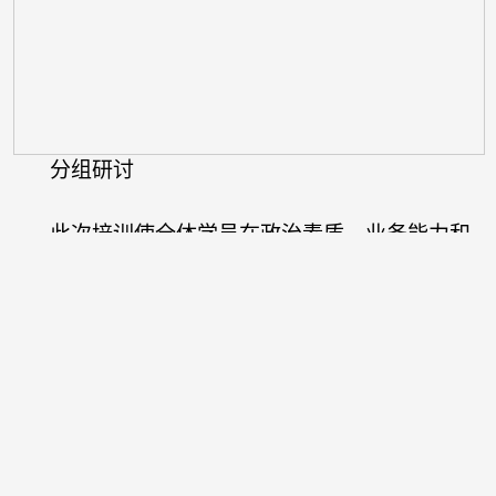
分组研讨
此次培训使全体学员在政治素质、业务能力和
工作方法上得到了进一步提升，是学校锻造政治过
硬、能力过硬、作风过硬的党务工作队伍的一项重
要举措。学校党委将持续加强党务工作队伍的教育
培训，进一步发挥党组织书记“领头雁”作用，提升
党建引领质效，为推动学校高质量发展提供坚强组
织保障。
审核：佘细花）
（图文：谢炜桢
校对：夏梦滢