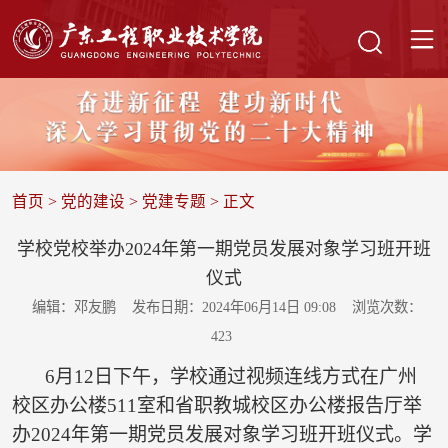
首页
>
党的建设
>
党建专题
> 正文
学校党校举办2024年第一期党员发展对象学习班开班
仪式
编辑：邓友鹏
发布日期：2024年06月14日 09:08
浏览次数：
423
6月12日下午，学校通过视频连线方式在广州
校区办公楼511室和省职教城校区办公楼报告厅举
办2024年第一期党员发展对象学习班开班仪式。学