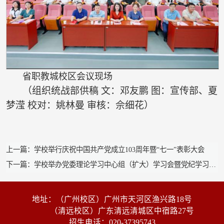
省职教城校区会议现场
（组织统战部供稿 文：邓友鹏 图：宣传部、夏
梦滢 校对：姚林曼 审核：佘细花）
上一篇：学校举行庆祝中国共产党成立103周年暨“七一”表彰大会
下一篇：学校举办党委理论学习中心组（扩大）学习会暨党纪学习教育读书班
地址：（广州校区）广州市天河区渔兴路18号
（清远校区）广东清远清城区中宿路27号
招生电话：020-37395743