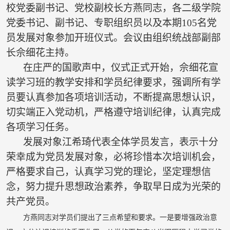
校党委副书记、党校副校长方燕同志，各二级学院
党委书记、副书记、专职组织员以及本期105名党
员发展对象参加开班仪式。会议由组织统战部副部
长佘细花主持。
在庄严的国歌声中，仪式正式开始，佘细花宣
读学习班的教学安排和学员纪律要求，强调所有学
员要认真参加各项培训活动，不断提高思想认识，
切实端正入党动机，严格遵守培训纪律，认真完成
各项学习任务。
发展对象江希琦代表全体学员发言，表示十分
荣幸成为党员发展对象，必将珍惜本次培训机会，
严格要求自己，认真学习党的理论，坚定理想信
念，努力提升思想政治素养，争取早日成为光荣的
共产党员。
方燕同志对学员们提出了三点希望和要求。一是要增强政治意