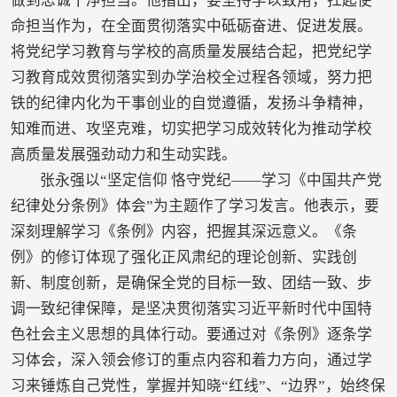
做到忠诚干净担当。他指出，要坚持学以致用，扛起使
命担当作为，在全面贯彻落实中砥砺奋进、促进发展。
将党纪学习教育与学校的高质量发展结合起，把党纪学
习教育成效贯彻落实到办学治校全过程各领域，努力把
铁的纪律内化为干事创业的自觉遵循，发扬斗争精神，
知难而进、攻坚克难，切实把学习成效转化为推动学校
高质量发展强劲动力和生动实践。
张永强以“坚定信仰 恪守党纪——学习《中国共产党
纪律处分条例》体会”为主题作了学习发言。他表示，要
深刻理解学习《条例》内容，把握其深远意义。《条
例》的修订体现了强化正风肃纪的理论创新、实践创
新、制度创新，是确保全党的目标一致、团结一致、步
调一致纪律保障，是坚决贯彻落实习近平新时代中国特
色社会主义思想的具体行动。要通过对《条例》逐条学
习体会，深入领会修订的重点内容和着力方向，通过学
习来锤炼自己党性，掌握并知晓“红线”、“边界”，始终保