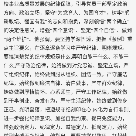
校事业高质量发展的纪律保障，引导党员干部坚定政治
方向、政治立场，坚守“为党育人、为国育才”，树牢“躬
耕教坛、强国有我”的志向和抱负，深刻领悟“两个确立”
的决定性意义，增强“四个意识”、坚定“四个自信”、做到
“两个维护”。他强调，要坚持学深悟透，把握《条例》重
点主旨要义，在逐章逐条学习中严守纪律、明晰规矩。
要搞清楚党的纪律规矩是什么,弄明白能干什么、不能干
什么,严守政治纪律，始终做到对党忠诚、坚定立场，严
守组织纪律，始终做到服从组织、团结一致，严守廉洁
纪律，始终做到廉洁自律、清白做事，严守群众纪律，
始终做到厚植情怀、心系师生，严守工作纪律，始终做
到干事创业、奋发有为，严守生活纪律，始终做到修身
正己、光明磊落，把遵规守纪刻印在心,内化为言行准则,
进一步强化纪律意识、加强自我约束、提高免疫能力，
增强政治定力、纪律定力、道德定力、抵腐定力，始终