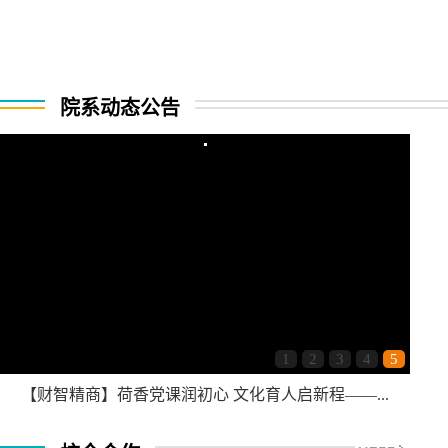
院系动态公告
1
2
3
4
5
【财智精商】荷香党课润初心 文化育人启新程——...