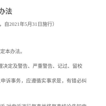
办法
，自202
1
年5月31日施行）
制定本办法。
处理决定及警告、严重警告、记过、留校
生申诉事务，应遵循实事求是，有错必纠