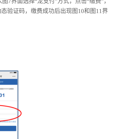
入图
7
界面选择“龙支付”方式，点击“缴费”，
动态验证码，缴费成功后出现图
10
和图
11
界