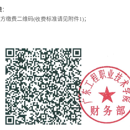
费
：
下方缴费二维码
(收费
标准请见附件
1)
；