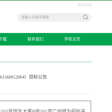
学校官网
下载
联系我们
学校主页
6HG2064）招标公告
205号恒生大厦B座501室广州顺为招标采