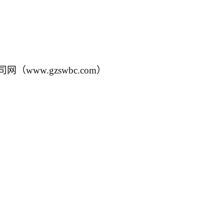
司网（
www.gzswbc.com
）