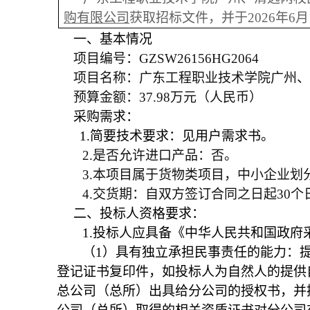
购有限公司
获取招标文件，并于2026年6
一、基本情况
项目
编号：
GZSW26156HG2064
项目名称：广东工程职业技术学院广州、
预算
金额
：
37
.
98
万
元（
人民币
）
采购需求：
1.
简要技术要求：见用户需求书。
2.
是否允许进口产品：否。
3.
本项目属于货物类项目，中小企业划
4.
交货期：自双方签订合同之日起30个
二、投标人资格要求：
1.
投标人应具备《中华人民共和国政府
（1）具有独立承担民事责任的能力：
登记证书复印件，如投标人为自然人的提供
总公司（总所）出具给分公司的授权书，并