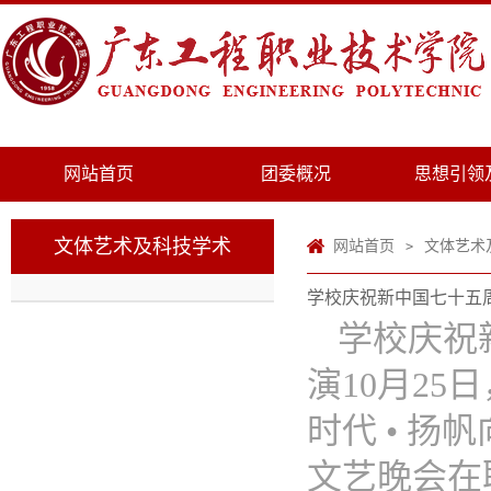
网站首页
团委概况
思想引领
文体艺术及科技学术
网站首页
文体艺术
>
学校庆祝新中国七十五周
学校庆祝
演10月2
时代 • 扬
文艺晚会在