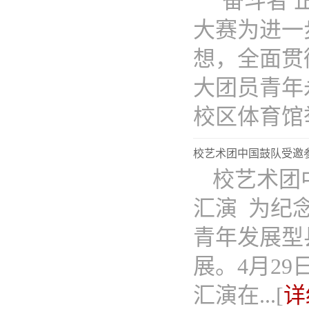
“奋斗者 
大赛为进一
想，全面贯
大团员青年
校区体育馆举.
校艺术团中国鼓队受邀
校艺术团
汇演 为纪念
青年发展型
展。4月2
汇演在...[
详