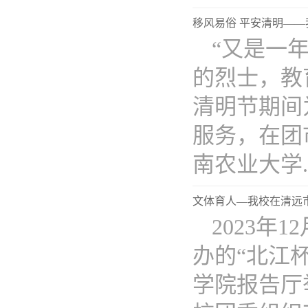
移风易俗 平安清明—
“又是一
的烈士，教
清明节期间
服务，在团
南农业大学..
文体育人—我校在清远
2023年
办的“北江
学院报告厅