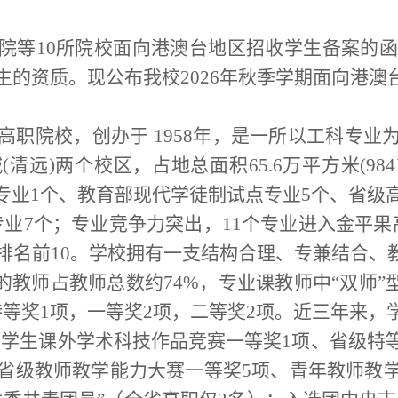
院等
10
所院校面向港澳台地区招收学生备案的
生的资质。现公布我校
2
02
6
年秋季学期
面向
港澳
高职院校，创办于
1958
年，是一所以工科专业
城
(
清远
)
两个校区，占地总面积
65.6
万平方米
(984
专业
1
个、教育部现代学徒制试点专业
5
个、省级
专业
7
个；专业竞争力突出，
11
个专业进入金平果
排名前
10
。学校拥有一支结构合理、专兼结合、
的教师占教师总数约
74%
，专业课教师中
“
双师
”
特等奖
1
项，一等奖
2
项，二等奖
2
项。近三年来，
大学生课外学术科技作品竞赛一等奖
1
项、省级特
省级教师教学能力大赛一等奖
5
项、青年教师教