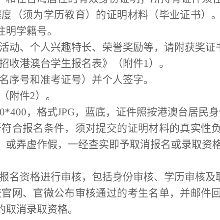
程度（须为学历教育）的证明材料
（
毕业证书
）
注明学籍号。
活动、个人兴趣特长、荣誉奖励等，请附获奖证
招收港澳台学生报名表》（附件
1
）。
名序号和准考证号）并个人签字。
（附件
2
）。
0*400
，格式
JPG
，蓝底，证件照按港澳台居民身
否符合报名条件，须对提交的证明材料的真实性
，或弄虚作假，一经查实即予取消报名或录取资
报名资格进行审
核，包括身份审核、学历审核及
校官网、官微公布审核通过的考生名单，并邮件
的取消录取资格。