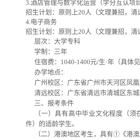
3.
酒店管理与数字化运营（学分互认项
招生计划：
原则上
20
人（文理兼招，清
4.
电子商务
招生计划：
原则上
20
人（文理兼招，清
层次：大学专科
学制：三年
住宿费：
1040-1400
元
/
生
·
年
（
具体
办学地点：
广州校区
：
广东省广州市天河区凤凰
清远校区：广东省清远市清城区东城
三、报考条件
（一）具有高中毕业文化程度（须
件）的适龄学生。
（二）港澳地区考生，具有
①
《港澳