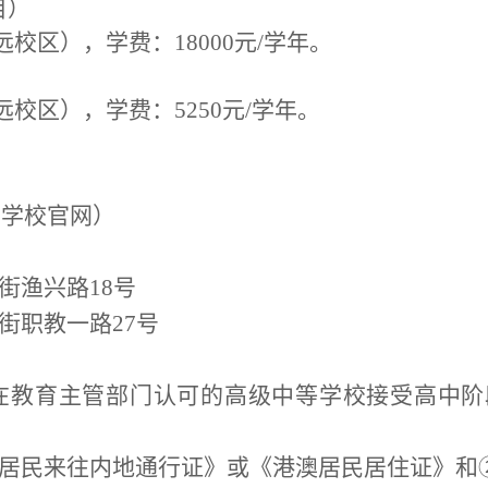
目）
远校区），
学费：
18000
元
/
学年。
远校区），学费：
5250
元
/
学年。
见学校官网
）
街渔兴路
18
号
街职教一路
27
号
在教育主管部门认可的高级中等学校接受高中阶
居民来往内地通行证》或《港澳居民居住证》和