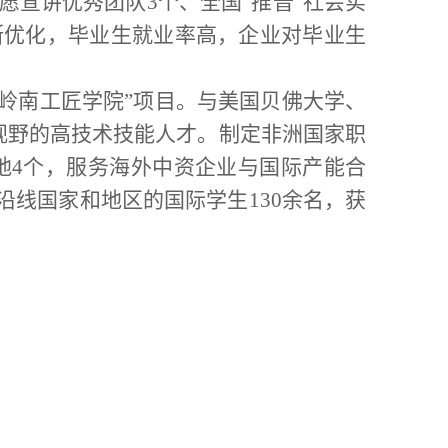
愿宣讲优秀团队
3
个、全国
“
推普
”
社会实
断优化，毕业生就业率高，企业对毕业生
岭南工匠学院
”
项目。与美国贝佛大学、
视野的高技术技能人才。制定非洲国家职
地
4
个，服务海外中资企业与国际产能合
沿线国家和地区的国际学生
130
余名，获