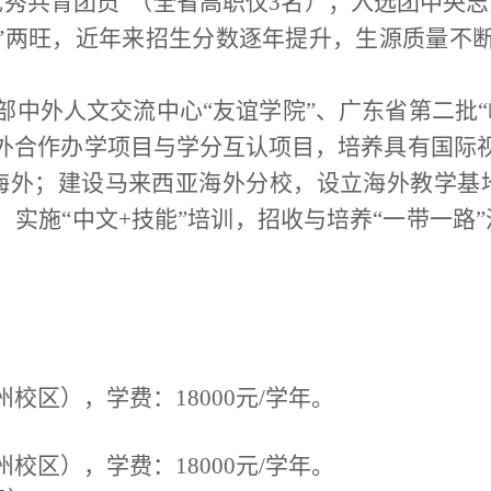
优秀共青团员
”
（全省高职仅
3
名）；入选团中央志
”
两旺，近年来招生分数逐年提升，生源质量不
部中外人文交流中心
“
友谊学院
”
、广东省第二批
“
外合作办学项目与学分互认项目，培养具有国际
海外；建设马来西亚海外分校，设立海外教学基
，实施
“
中文
+
技能
”
培训，招收与培养
“
一带一路
”
州校区）
，学费：
18000
元
/
学年。
）
州校区），
学费：
18000
元
/
学年。