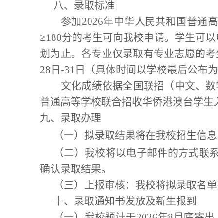
八
、录取
标准
参加
2026
年中华人民共和国普通高
≥180
分
的考生可向我校申请。学生可以
划为止。
各专业仅录取
有
专业志愿的考
28
日
-31
日（具体时间以学校最后公布为
文化成绩依据全国联招（中文、数
普通高等学校联合招收华侨港澳台学生
九
、录取办理
（一）拟录取结果将在我校招生信息
（
二
）我校将以电子邮件的方式联
确认录取结果
。
（
三
）上报审核：我校将拟录取名单
十、录取通知书发放及新生报到
（一）我校预计于
202
6
年
8
月底寄出