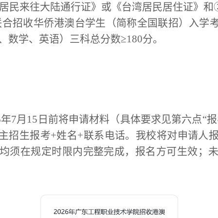
居民来往大陆通行证》或《台湾居民居住证》和
联合招收华侨港澳台学生（简称全国联招）入学
、数学、英语）
三科
总分数
≥180
分
。
6
年
7
月
1
5
日前将申请材料
（
具体要求见第六点
“
报
主招生报考
+
姓名
+
联系
电话。我校将对申请人
均须在规定时限内完整完成，报名方可生效
；