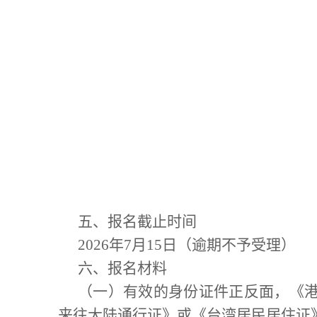
五、报名
截止时间
2026
年
7
月
1
5
日
（
逾期不予受理
）
六、报名材料
（一）有效的身份证件正反面，《
来往大陆通行证》或《台湾居民居住证