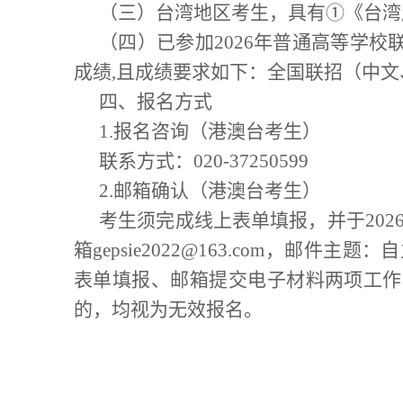
（三）台湾地区考生，具有
①
《台湾
（四）已参加
202
6
年普通高等学校
成绩
,
且成绩要求如下：全国联招
（中文
四、报名方式
1.
报名
咨询
（港澳台考生）
联系方式：
020-
37250599
2.
邮箱确认（港澳台考生）
考生
须
完成线上表单填报
，并
于
202
箱
gepsie2022@163.com
，邮件主题：自
表单填报、邮箱提交电子材料两项工作
的，均
视为无效报名。