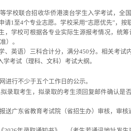
等学校联合招收华侨港澳台学生入学考试，
全
申请
1
至
4
个专业志愿。学校采用
“
志愿优先
”
，按
生
，
学校可根据各专业实际生源报考情况，统筹
准）。
学、英语）三科合计分，满分
450
分。
相关考试
入学考试（理科、文科）考试大纲。
网进行不少于五个工作日的公示。
系拟录取考生，拟录取的考生须回复邮件确认是
报送广东省教育考试院（省招生办）审核，审核
《
202
6
年录取通知书》。（考生若通讯地址发生