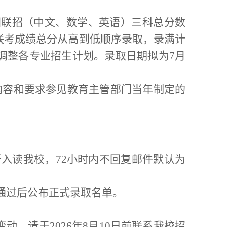
国联招（中文、数学、英语）
三科
总分数
联考成绩总分从高到低顺序录取，录满计
调整
各
专业招生计划
。
录取日期拟为
7
月
内容和要求参见
教育主管部门当年制定
的
否入读我校，
72
小时内
不回复邮件默认
为
通过后公布正式录取名单。
变动，请于
202
6
年
8
月
1
0
日前联系我校招