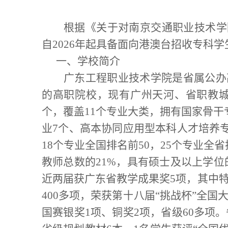
根据《
关于对南京交通职业技术学
自
202
6
年起具备面向港澳台招收专科学
一、学校简介
广东工程职业技术学院是省属公办
的高职院校，现有广州天河、省职教
个，覆盖
11
个专业大类，拥有国家骨干
业
7
个、高本协同应用型本科人才培养
18
个专业全国排名前
50
，
25
个专业全省
教师总数的
21%
，具有硕士及以上学位
近两届获广东省教学成果奖
5
项，其中
400
多项，荣获第十八届
“
挑战杯
”
全国
国赛银奖
1
项、铜奖
2
项，省级
60
多项。