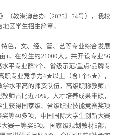
函
》（教港澳台办〔
202
5
〕
54
号），我校
台
地区
学生招生简章。
为特色，文、经、
管
、艺等专业综合发展
亩
)
，在校生约
21000
人
。
共开设专业
56
高水平专业群
3
个、省级示范
/
重点
/
品牌专
高职专业竞争力
4★
以上（含
1
个
5★
），
教学水平高的师资队伍，高级职称教师占
型教师占比近
70%
。
人才培养成果丰硕，
学生获得国家级、省级职业技能竞赛奖项
等奖等
40
多项，中国国际大学生创新大赛
学大赛一等奖
5
项。国家级规划教材
5
部，