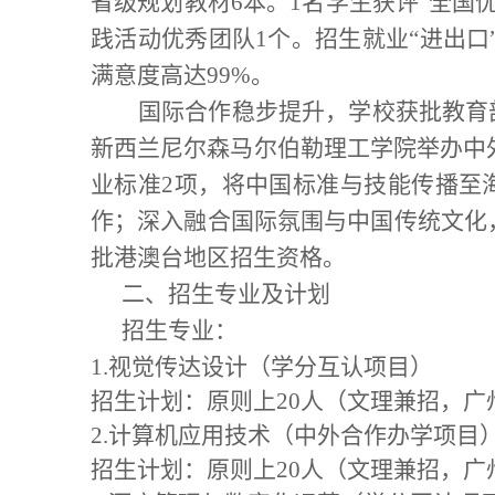
省级规划教材
6
本。
1
名学生获评
“
全国
践活动优秀团队
1
个。招生就业
“
进出口
满意度高达
99%
。
国际合作稳步提升
，
学校
获批教育
新西兰尼尔森马尔伯勒理工学院举办中
业标准
2
项，将中国标准与技能传播至
作；深入融合国际氛围与中国传统文化
批港澳台地区招生资格。
二、招生专业及计划
招生专
业：
1.
视觉传达设计（学分互认项目）
招生计划：
原则上
20
人
（文理兼招，广
2.
计算机应用技术（中外合作办学项目
招生计划：
原则上
20
人（文理兼招，广